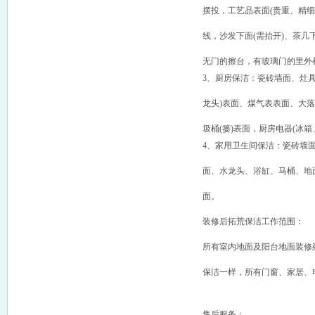
摆投，工艺品表面(贵重、精
线，沙发下面(需抬开)、茶几
无门的擦台，有玻璃门的里外
3、厨房保洁：瓷砖墙面、灶具
龙头)表面、煤气表表面、大
圾桶(篓)表面，厨房电器(冰
4、家用卫生间保洁：瓷砖墙面
面、水龙头、浴缸、马桶、地
面。
装修后拓荒保洁工作范围：
所有室内地面及阳台地面装修
保洁一样，所有门窗、家居、
售后服务：