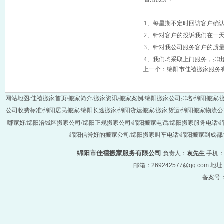
1、每星期不定时回访客户确
2、针对客户的投诉我们在一
3、针对我公司服务客户的质
4、我们均采取上门服务，排
上一个：
绵阳市佳禧搬家服务
网站地图
佳禧搬家首页
搬家简介
搬家资讯
搬家案例
绵阳搬家公司排名
绵阳搬家
/
/
/
/
/
/
/
公司收费标准
绵阳居民搬家
绵阳长途搬家
绵阳货运搬家
搬家货运
绵阳搬家物流公
/
/
/
/
/
/
哪家好
绵阳涪城区搬家公司
绵阳正规搬家公司
绵阳搬家电话
绵阳搬家服务电话
绵
/
/
/
/
绵阳信誉好的搬家公司
绵阳搬家叫车电话
绵阳搬家到成都
/
/
/
绵阳市佳禧搬家服务有限公司
负责人：
袁先生
手机
邮箱：269242577@qq.com
备案号