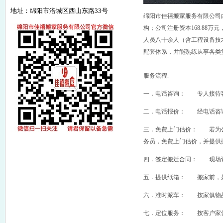
地址：绵阳市涪城区西山东路33号
绵阳市佳禧搬家服务有限公司
构；公司注册资本168.88
人员八十余人（含工程设备技
配套体系，并能熟练从事各类
服务流程.
一．电话咨询： 专人接待客
二．电话报价： 经电话咨询
三．免費上门估价： 若为公
务员，免費上门估价，并提供
四．签定搬迁合同： 现场
五．提供纸箱： 搬家前，
六．准时派车： 按家俱物
七．定位服务： 按客户家