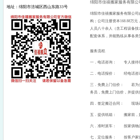
绵阳市佳禧搬家服务有限公
地址：绵阳市涪城区西山东路33号
绵阳市佳禧搬家服务有限公司
构；公司注册资本168.88
人员八十余人（含工程设备技
配套体系，并能熟练从事各类
服务流程.
一．电话咨询： 专人接待客
二．电话报价： 经电话咨询
三．免費上门估价： 若为公
务员，免費上门估价，并提供
四．签定搬迁合同： 现场
五．提供纸箱： 搬家前，
六．准时派车： 按家俱物
七．定位服务： 按客户家