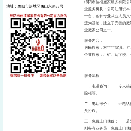
绵阳市佳禧搬家服务有限公
地址：绵阳市涪城区西山东路33号
业服务机构；公司注册资本1
十台，各种专业从业人员八
迁为基础，建立了完善的搬
业搬家公司之一。
服务内容：
居民搬家：对****家具
企业搬家：厂矿、写字楼、
服务流程.
一．电话咨询： 专人接待
险柜等。
二．电话报价： 经电话咨
头协议。
三．免費上门估价： 若为
则备有业务员，免費上门估