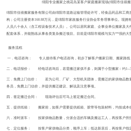
绵阳专业搬家之桃花岛某客户家庭搬家现场(绵阳市佳禧搬
绵阳市佳禧搬家服务有限公司由绵阳市道路运输管理处许可，经食品药品和工商
构；公司注册资本168.88万元，是绵阳市家政服务行业协会常务理事单位。现
人员八十余人（含工程设备技术人员）。公司以居民家庭、企事业单位搬家及大
配套体系，并能熟练从事各类复杂搬迁项目。目前是绵阳市规模与实力**强的大
服务流程.
一．电话咨询： 专人接待客户电话咨询，初步了解客户搬家日期、搬家路线
二．电话报价： 经电话咨询后，若需搬迁家俱不多，则属于小型搬家﹝约1--
三．免費上门估价： 若为公司、厂矿、大型机关团体，需搬迁的家俱物品数
务员，免費上门估价，并提供搬迁建议、解说及注意事项。
四．签定搬迁合同： 现场评估后可马上签定搬迁合同。
五．提供纸箱： 搬家前，如客户需要提供紙箱、胶带等包裝材料，均按
六．准时派车： 按家俱物品数量，分派合适的车辆及搬运工人，再按客户所
七．定位服务： 按客户家俱物品分类，顺序上车；抵达新居后，再按客户