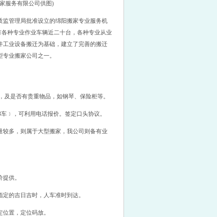
家服务有限公司供图)
质监管理局批准设立的绵阳搬家专业服务机
拥有各种专业作业车辆近二十台，各种专业从业
件工业设备搬迁为基础，建立了完善的搬迁
型专业搬家公司之一。
，及是否有贵重物品，如钢琴、保险柜等。
3车﹞，可利用电话报价。签定口头协议。
量较多，则属于大型搬家，我公司则备有业
成本价提供。
指定的吉日吉时，人车准时到达。
指定位置，定位码放。