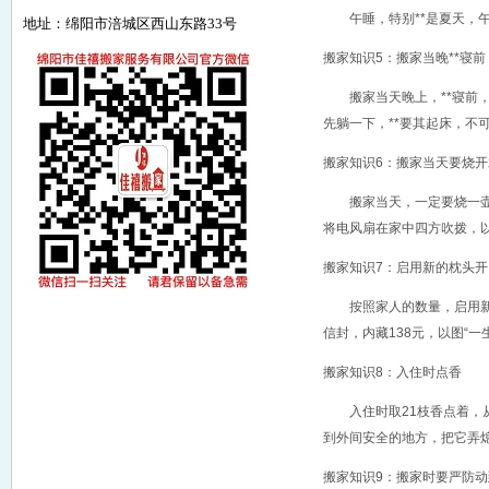
午睡，特别**是夏天，午
地址：绵阳市涪城区西山东路33号
搬家知识5：搬家当晚**寝
搬家当天晚上，**寝前，
先躺一下，**要其起床，不
搬家知识6：搬家当天要烧
搬家当天，一定要烧一壶开
将电风扇在家中四方吹拨，
搬家知识7：启用新的枕头开
按照家人的数量，启用新的
信封，内藏138元，以图“
搬家
知识8：入住时点香
入住时取21枝香点着，从
到外间安全的地方，把它弄
搬家知识9：搬家时要严防动到