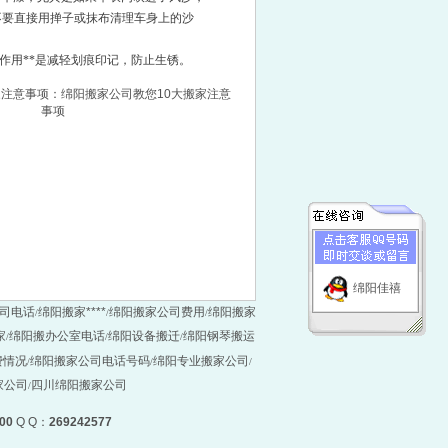
不要直接用掸子或抹布清理车身上的沙
用**是减轻划痕印记，防止生锈。
注意事项：绵阳搬家公司教您10大搬家注意
事项
绵阳佳禧
司电话
绵阳搬家****
绵阳搬家公司费用
绵阳搬家
/
/
/
家
绵阳搬办公室电话
绵阳设备搬迁
绵阳钢琴搬运
/
/
/
费情况
绵阳搬家公司电话号码
绵阳专业搬家公司
/
/
/
家公司
四川绵阳搬家公司
/
00
Q Q：
269242577