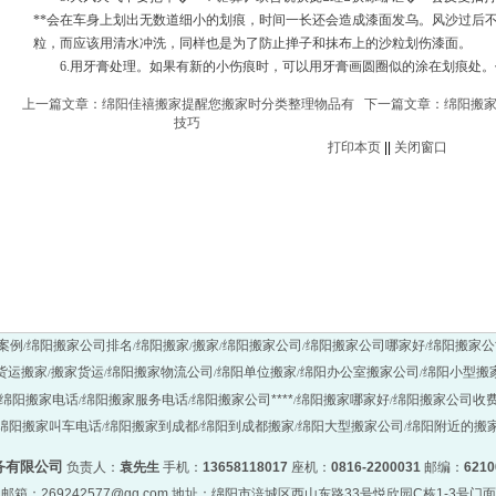
**会在车身上划出无数道细小的划痕，时间一长还会造成漆面发乌。风沙过后
粒，而应该用清水冲洗，同样也是为了防止掸子和抹布上的沙粒划伤漆面。
6.用牙膏处理。如果有新的小伤痕时，可以用牙膏画圆圈似的涂在划痕处。作
上一篇文章：
绵阳佳禧搬家提醒您搬家时分类整理物品有
下一篇文章：
绵阳搬家
技巧
打印本页
||
关闭窗口
案例
绵阳搬家公司排名
绵阳搬家
搬家
绵阳搬家公司
绵阳搬家公司哪家好
绵阳搬家公
/
/
/
/
/
/
货运搬家
搬家货运
绵阳搬家物流公司
绵阳单位搬家
绵阳办公室搬家公司
绵阳小型搬
/
/
/
/
/
绵阳搬家电话
绵阳搬家服务电话
绵阳搬家公司****
绵阳搬家哪家好
绵阳搬家公司收
/
/
/
/
绵阳搬家叫车电话
绵阳搬家到成都
绵阳到成都搬家
绵阳大型搬家公司
绵阳附近的搬
/
/
/
/
务有限公司
负责人：
袁先生
手机：
13658118017
座机：
0816-2200031
邮编：
6210
邮箱：269242577@qq.com 地址：绵阳市涪城区西山东路33号悦欣园C栋1-3号门面