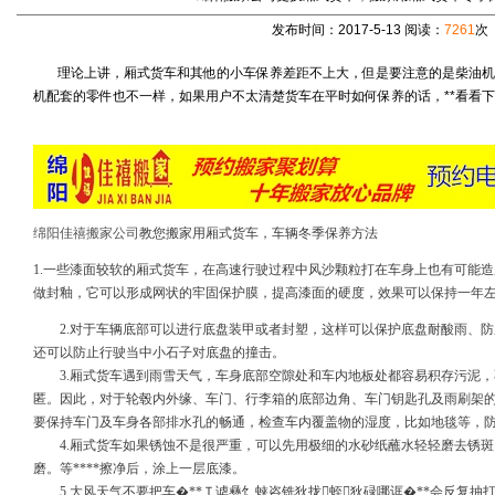
发布时间：2017-5-13 阅读：
7261
次
理论上讲，厢式货车和其他的小车保养差距不上大，但是要注意的是柴油机
机配套的零件也不一样，如果用户不太清楚货车在平时如何保养的话，**看看
绵阳佳禧搬家公司
教您搬家用厢式货车，车辆冬季保养方法
1.一些漆面较软的厢式货车，在高速行驶过程中风沙颗粒打在车身上也有可能
做封釉，它可以形成网状的牢固保护膜，提高漆面的硬度，效果可以保持一年
2.对于车辆底部可以进行底盘装甲或者封塑，这样可以保护底盘耐酸雨、防
还可以防止行驶当中小石子对底盘的撞击。
3.厢式货车遇到雨雪天气，车身底部空隙处和车内地板处都容易积存污泥，
匿。因此，对于轮毂内外缘、车门、行李箱的底部边角、车门钥匙孔及雨刷架
要保持车门及车身各部排水孔的畅通，检查车内覆盖物的湿度，比如地毯等，
4.厢式货车如果锈蚀不是很严重，可以先用极细的水砂纸蘸水轻轻磨去锈斑
磨。等****擦净后，涂上一层底漆。
5.大风天气不要把车�**Ｔ谑彝饣蛱咨铣狄拢蛭狄碌哪诓�**会反复抽