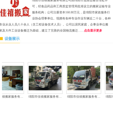
绵阳市佳禧搬家服务有限公司由绵阳市道路运输管理处许
可，经食品药品和工商质监管理局批准设立的搬家运输专业
服务机构；公司注册资本168.88万元，是绵阳市家政服务行
业协会理事单位。现拥有各种专业作业车辆近二十台，各种
专业从业人员八十余人（含工程设备技术人员）。公司以居民家庭，企事业单位搬
家及
大件工业设备搬迁为基础，建立了完善的全国物流搬迁
……
点击显示更多
搬家服务有…
绵阳市佳禧搬家服务有…
绵阳市佳禧搬家服务有…
绵阳市佳