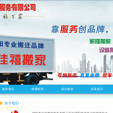
服务项目
收费标准
成功案例
设备展示