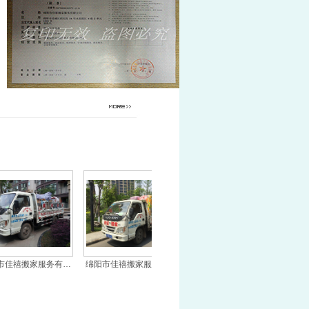
禧搬家服务有…
绵阳市佳禧搬家服务有…
绵阳市佳禧搬家服务有…
绵阳市